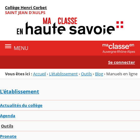
Panneau de gestion des cookies
Collège Henri Corbet
Menu de la rubrique
Contenu
SAINT JEAN D'AULPS
MENU
Se connecter
Vous êtes ici :
Accueil
›
L'établissement
›
Outils
›
Blog
›
Manuels en ligne
L'établissement
Actualités du collège
Agenda
Outils
Pronote