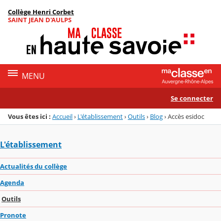
Panneau de gestion des cookies
Collège Henri Corbet
Menu de la rubrique
Contenu
SAINT JEAN D'AULPS
MENU
Se connecter
Vous êtes ici :
Accueil
›
L'établissement
›
Outils
›
Blog
›
Accès esidoc
L'établissement
Actualités du collège
Agenda
Outils
Pronote